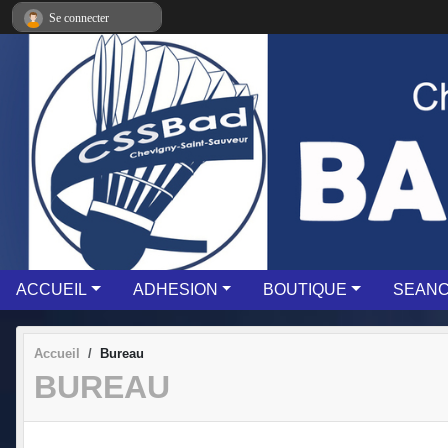
Panneau de gestion des cookies
Se connecter
ACCUEIL
ADHESION
BOUTIQUE
SEAN
Accueil
Bureau
BUREAU