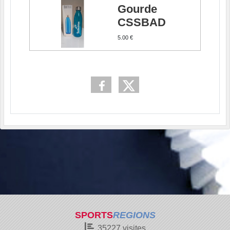
Gourde
CSSBAD
5.00 €
SPORTS
REGIONS
35227
visites